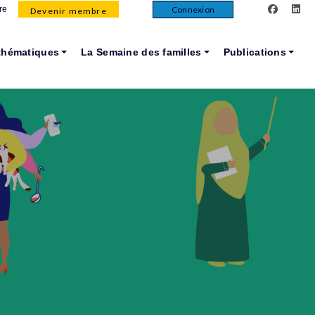
facebook
lin
Connexion
re
Devenir membre
thématiques
La Semaine des familles
Publications