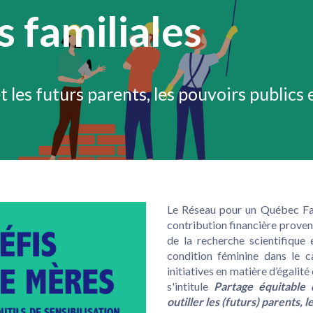
s familiales
et les futurs parents, les pouvoirs publics e
Le Réseau pour un Québec Fami
contribution financière provena
de la recherche scientifique
condition féminine dans le 
initiatives en matière d’égalit
s'intitule
Partage équitable d
outiller les (futurs) parents, 