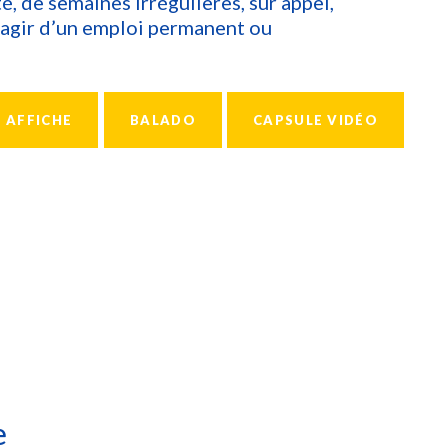
té, de semaines irrégulières, sur appel,
 s’agir d’un emploi permanent ou
AFFICHE
BALADO
CAPSULE VIDÉO
e