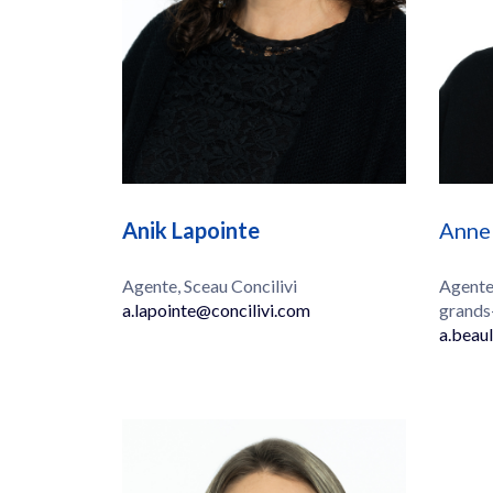
Anik Lapointe
Anne
Agente, Sceau Concilivi
Agente
a.lapointe@
concilivi.com
grands
a.beau