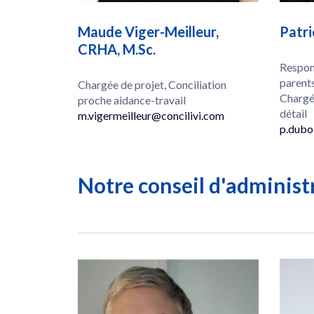
Maude Viger-Meilleur,
Patri
CRHA, M.Sc.
Respon
parent
Chargée de projet, Conciliation
Chargé
proche aidance-travail
détail
m.vigermeilleur@concilivi.com
p.dubo
Notre conseil d'administ