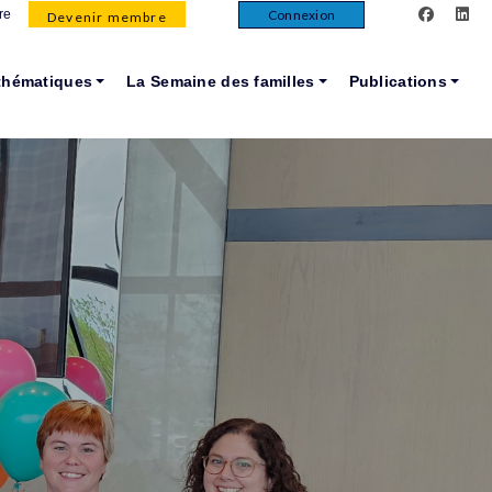
facebook
lin
Connexion
re
Devenir membre
thématiques
La Semaine des familles
Publications