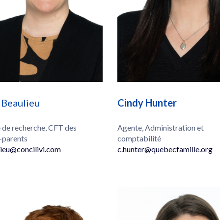
 Beaulieu
Cindy Hunter
 de recherche, CFT des
Agente, Administration et
-parents
comptabilité
lieu@concilivi.com
c.hunter@quebecfamille.org