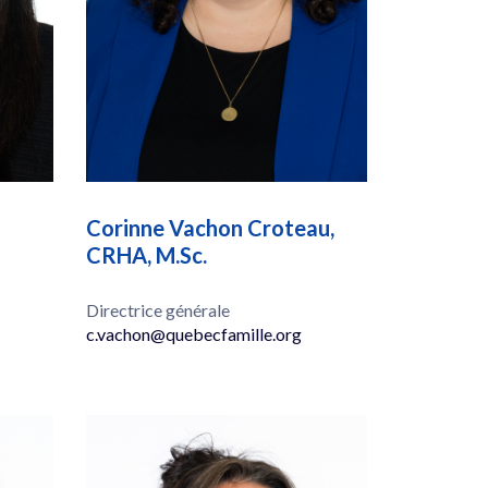
Corinne Vachon Croteau,
CRHA, M.Sc.
Directrice générale
c.vachon@quebecfamille.org