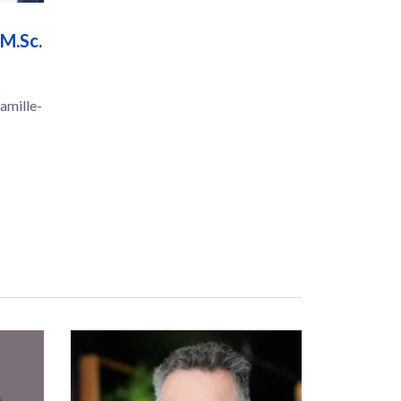
M.Sc.
s
amille-