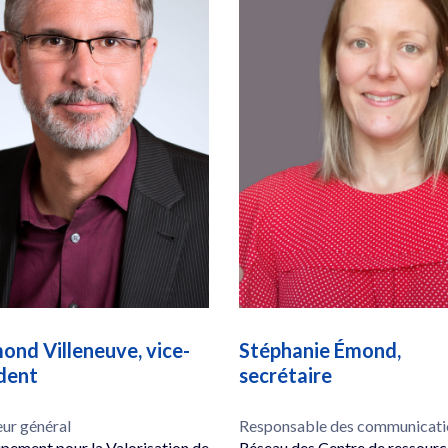
nd Villeneuve, vice-
Stéphanie Émond,
dent
secrétaire
eur général
Responsable des communicati
pement pour la Valorisation de
Réseau des Centre de ressourc