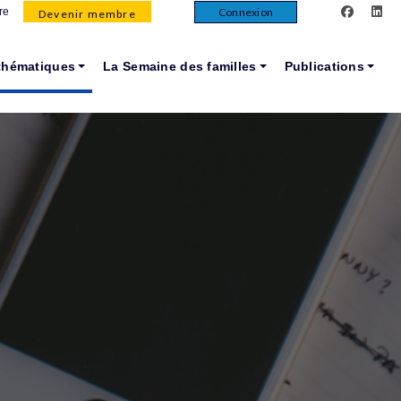
facebook
lin
Connexion
re
Devenir membre
thématiques
La Semaine des familles
Publications