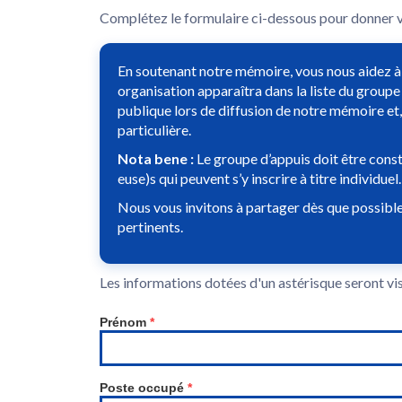
Complétez le formulaire ci-dessous pour donner
En soutenant notre mémoire, vous nous aidez à 
organisation apparaîtra dans la liste du groupe
publique lors de diffusion de notre mémoire et,
particulière.
Nota bene :
Le groupe d’appuis doit être consti
euse)s qui peuvent s’y inscrire à titre individuel.
Nous vous invitons à partager dès que possibl
pertinents.
Les informations dotées d'un astérisque seront vis
Prénom
*
Poste occupé
*