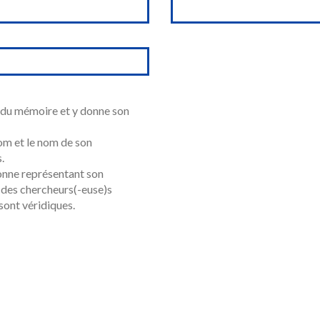
u du mémoire et y donne son
om et le nom de son
.
rsonne représentant son
n des chercheurs(-euse)s
sont véridiques.